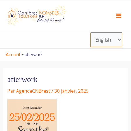
Aller
Navigation
Choisir
Mai
au
des
une
Men
contenu
articles
langue
Accueil
afterwork
afterwork
Par
AgenceCNBrest
/
30 janvier, 2025