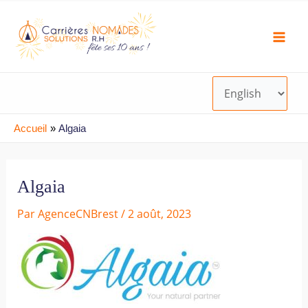
Aller
Navigation
Choisir
Mai
au
des
une
Men
contenu
articles
langue
Accueil
Algaia
Algaia
Par
AgenceCNBrest
/
2 août, 2023