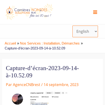
Aller
Choisir
Mai
au
une
Men
contenu
langue
Accueil
Nos Services : Installation, Démarches
Capture-d’écran-2023-09-14-à-10.52.09
Capture-d’écran-2023-09-14-
à-10.52.09
Par
AgenceCNBrest
/
14 septembre, 2023